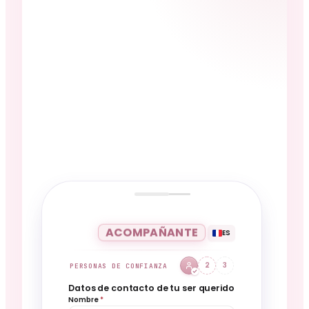
t
f
ACOMPAÑANTE
ES
2
3
PERSONAS DE CONFIANZA
Datos de contacto de tu ser querido
Nombre
*