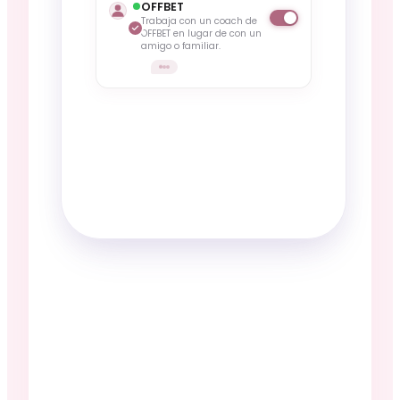
OFFBET
Trabaja con un coach de
a
OFFBET en lugar de con un
amigo o familiar.
n
n
e