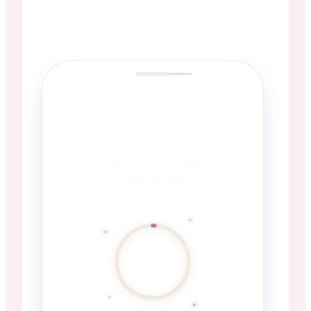
m
t
t
d
t
l