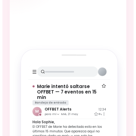
,
,
Marie intentó saltarse
OFFBET — 7 eventos en 15
o
min
Bandeja de entrada
OFFBET Alerts
12:34
M
para mí
Mié, 21 may
Hola Sophie,
El OFFBET de Marie ha detectado esto en los
n
.
últimos 15 minutos. Que aparezca aquí no
significa «todo va mal» — son solo los