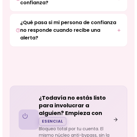
más fiable entre países y deja un hilo
confianza?
PIN · acceso a sitio bloqueado ·
que tu persona de confianza puede
cancelación de suscripción), la
marca
Sí — hasta tres al mismo tiempo. Cada
conservar.
de tiempo
y tu nombre de pila. Nada
¿Qué pasa si mi persona de confianza
una tiene sus propias preferencias de
más. Sin URLs, sin historial de navegación,
no responde cuando recibe una
alerta y su propia configuración de
sin ubicación, sin capturas de pantalla.
alerta?
resumen diario. Útil si tu terapeuta
Ven un momento, no una ventana a tu
necesita las alertas de bypass pero tu
También puedes
solicitar un coach
vida.
pareja solo quiere el ping diario de «todo
interno de OFFBET
además de (o en
bien».
lugar de) una persona de tu entorno. Los
coaches gestionan el canal de chat en
vivo prioritario que viene incluido con
, así siempre hay una
ACOMPAÑANTE
¿Todavía no estás listo
persona accesible en el proceso — no
para involucrar a
solo alguien que puede estar durmiendo.
alguien? Empieza con
Próximamente — la disponibilidad se
ESENCIAL
implementa por país e idioma.
Bloqueo total por tu cuenta. El
mismo núcleo anti-bypass, sin la