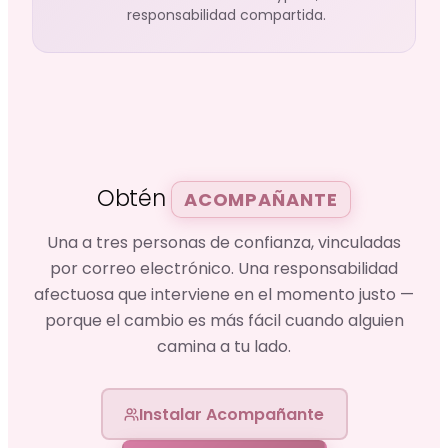
responsabilidad compartida.
Obtén
ACOMPAÑANTE
Una a tres personas de confianza, vinculadas
por correo electrónico. Una responsabilidad
afectuosa que interviene en el momento justo —
porque el cambio es más fácil cuando alguien
camina a tu lado.
Instalar Acompañante