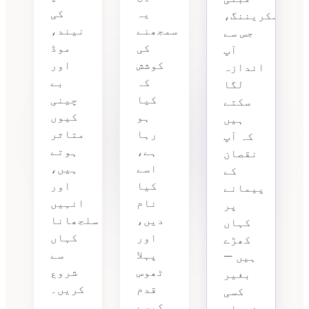
یہ
کی
اسکریننگ،
سمجھنے
نیند،
جس سے
کی
موڈ
آپ
کوشش
اور
اندازہ
کہ
بے
لگا
کیا
چینی
سکتے
ہو
کیوں
ہیں
رہا
متاثر
کہ آپ
ہے،
ہوتے
نقصان
اسے
ہیں،
کے
کیا
اور
پیمانے
نام
انہیں
پر
دیں،
سلجھانا
کہاں
اور
کہاں
کھڑے
پہلا
سے
ہیں —
ٹھوس
شروع
بغیر
قدم
کریں۔
کسی
کیسے
فیصلے