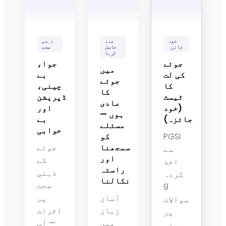
خود
مدد
ذہنی
جائزہ
حاصل
صحت
کرنا
جوئے
جوا،
میں
کی لت
بے
جوئے
کا
چینی،
کا
ٹیسٹ
ڈپریشن
عادی
(خود
اور
ہوں —
جائزہ)
بے
مسئلے
خوابی
PGSI
کو
سمجھنا
جوئے
سے
اور
کے
اخذ
راستہ
ذہنی
کردہ
نکالنا
صحت
9
آسان
پر
سوالات
زبان
اثرات
پر
میں
— آپ
مبنی