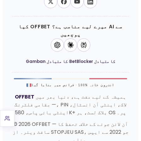
کیا OFFBET میرے لیے مناسب ہے؟ AI سے
پوچھیں
·
BetBlocker کا متبادل
Gamban کا متبادل
100% اندرون خانہ
·
فرانس میں بنایا گیا
ہمیشہ کے لیے مفت ہے، دنیا بھر میں
OFFBET
— مقامی فلٹرنگ، PIN لاک، اینٹی اَن انسٹال،
اینٹی بائی پاس، 580K+ بلاک لسٹ، ہر OS پر۔
© 2026 OFFBET — آن لائن جوئے کے خلاف تحفظ کا
سافٹ ویئر۔ از STOPJEU SAS، جو 2022 سے ایپس
بنا رہی ہے۔