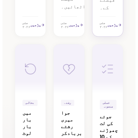
اٹھائیں۔
کے۔
مئی
مئی
مئی
پڑھیں
پڑھیں
پڑھیں
۲۰۲۶
۲۰۲۶
۲۰۲۶
عملی
رشتے
بحالی
منصوبہ
جوا
میں
جوئے
میری
بار
کی لت
رشتے
بار
چھوڑنے
بربادکر
لوٹ
کے 10