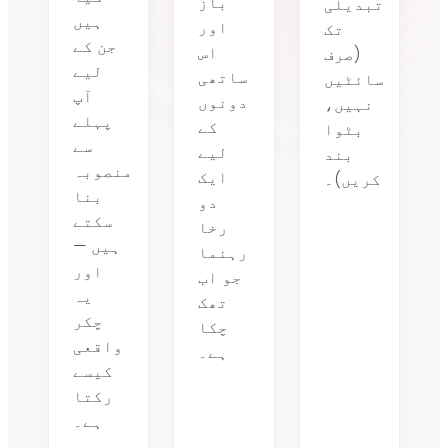
باز
تبدیلی
ہیں
اور
تک
جن کے
اس
(صرف
لیے
ساتھی
سائٹیں
آپ
دونوں
نہیں،
پہلے
کے
بٹوا
سے
لیے
بند
منصوبہ
ایک
کریں)۔
بنا
دو
سکتے
رخا
ہیں —
رہنما
اور
جو اب
یہ
تھک
چکر
چکا
واقعی
ہے۔
کیسے
رکتا
ہے۔