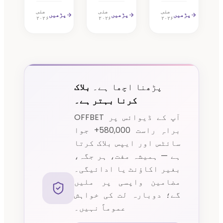
مئی
مئی
مئی
پڑھیں
پڑھیں
پڑھیں
۲۰۲۶
۲۰۲۶
۲۰۲۶
پڑھنا اچھا ہے۔
بلاک
کرنا بہتر ہے۔
OFFBET آپ کے ڈیوائس پر
براہِ راست 580,000+ جوا
سائٹس اور ایپس بلاک کرتا
ہے — ہمیشہ مفت، ہر جگہ،
بغیر اکاؤنٹ یا ادائیگی۔
مضامین واپسی پر ملیں
گے؛ دوبارہ لت کی خواہش
عموماً نہیں۔