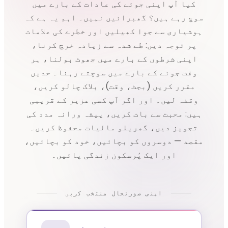
کیا آپ اپنی جوئے کی عادات کے بارے میں
سوچ رہے ہیں؟ گھبرائیں نہیں۔ اہم یہ ہے کہ
ہوشیاری سے جوا کھیلیں اور خطرے کی علامات
پر توجہ دیں: طے شدہ سے زیادہ خرچ کرنا،
اپنی شرطوں کے بارے میں جھوٹ بولنا، ہر
وقت جوئے کے بارے میں سوچتے رہنا۔ حدیں
مقرر کریں (بجٹ، وقت)، بلاک چالو کریں،
وقفہ لیں۔ اور اگر آپ کسی عزیز کے قریبی
ہیں: محبت سے بات کریں، پیشہ ورانہ مدد کی
تجویز دیں، گھریلو مالیات محفوظ کریں۔
مقصد — دوسروں کو بچائیں، خود کو بچائیں،
اور ایک پُرسکون زندگی پائیں۔
اپنی صورتحال منتخب کریں