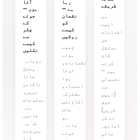
رہا
آتا
طریقے
ہے —
ہوں —
نقصان
جوئے
دس
کو
کے
ایسے
کیسے
چکر
اقدامات
روکیں
سے
جو
کیسے
چھپے
مستقل
نکلیں
ہوئے
کام
دوبارہ
نقصانات،
کرتے
پھسل
ٹوٹا
ہیں —
جانا
ہوا
معمولی
ناکامی
اعتماد،
سے
نہیں،
مشترکہ
(ایپس
معلومات
اکاؤنٹس
حذف
ہے۔
صاف
کریں)
جانیں
ہو
لے کر
کہ وہ
جانا۔
ڈھانچہ
محرکات
جوئے
جاتی
کیا