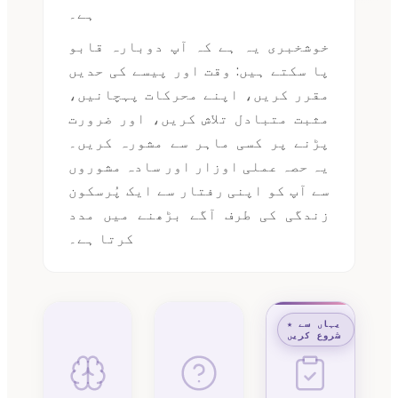
ہے۔
خوشخبری یہ ہے کہ آپ دوبارہ قابو
پا سکتے ہیں: وقت اور پیسے کی حدیں
مقرر کریں، اپنے محرکات پہچانیں،
مثبت متبادل تلاش کریں، اور ضرورت
پڑنے پر کسی ماہر سے مشورہ کریں۔
یہ حصہ عملی اوزار اور سادہ مشوروں
سے آپ کو اپنی رفتار سے ایک پُرسکون
زندگی کی طرف آگے بڑھنے میں مدد
کرتا ہے۔
★ یہاں سے
شروع کریں