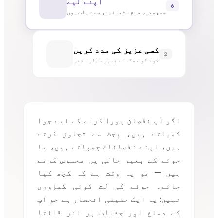
اپنے لیے
6
سمجھیں، قدم اٹھائیں، صحت یاب ہوں
کسی عزیز کی مدد کریں
2
خود کو تھکائے بغیر سہارا دیں
اگر آپ نقصان پورا کرنے کے لیے جوا
کھیلتے ہیں، بجٹ سے تجاوز کرتے
ہیں، اپنے نقصانات چھپاتے ہیں، یا
جوئے کے بغیر خالی پن محسوس کرتے
ہیں — تو یہ وقت ہے کہ کچھ کیا
جائے۔ جوئے کی لت کوئی کمزوری
نہیں: یہ ایک حقیقی انحصار ہے جو آپ
کے دماغ اور جذبات پر اثر ڈالتا