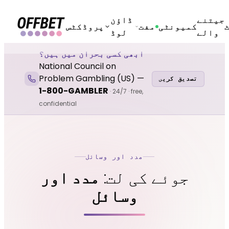
جیتنے
ڈاؤن
کمیونٹی
مفت
پروڈکٹس
والے
لوڈ
ابھی کسی بحران میں ہیں؟
National Council on
Problem Gambling
(
US
) —
تصدیق کریں
1-800-GAMBLER
·
24/7 · free,
confidential
مدد اور وسائل
جوئے کی لت:
مدد اور
وسائل