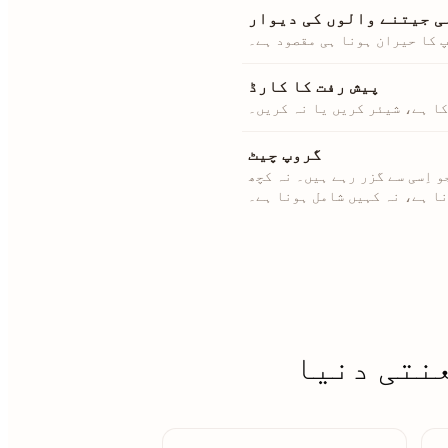
ی جیتنے والوں کی دیوار
پ کا حیران ہونا ہی مقصود ہے۔
پیش رفت کا کارڈ
کا ہے، شیئر کریں یا نہ کریں۔
گروپ چیٹ
و اِسی سے گزر رہے ہیں۔ نہ کچھ
ا ہے، نہ کہیں شامل ہونا ہے۔
نتی دنیا