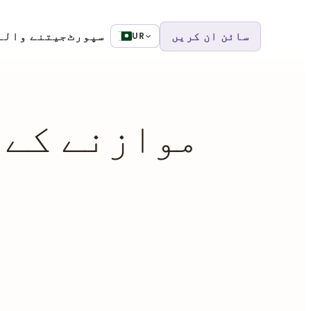
سائن ان کریں
سپورٹ
جیتنے والے
UR
موازنے کے 