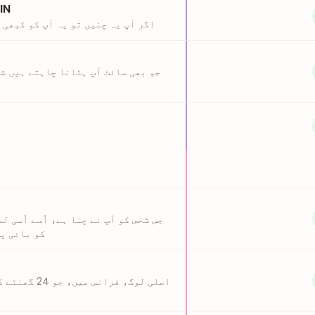
عمر بھر کے لی
اگر آپ یہ چنیں تو یہ آپ کو کبھی
جو بھی سائٹ آپ ہٹانا چاہتے ہیں ش
جس شخص کو آپ نے چنا ہے، اُسے اُسی ل
کو بائی پ
اصلی لوگ، فرا