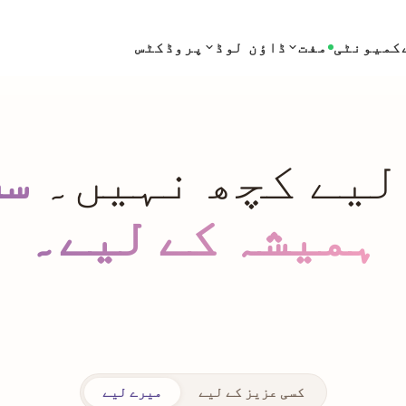
کمیونٹی
مفت
ڈاؤن لوڈ
پروڈکٹس
لیے کچھ نہیں۔
سب
ہمیشہ کے لیے۔
کسی عزیز کے لیے
میرے لیے