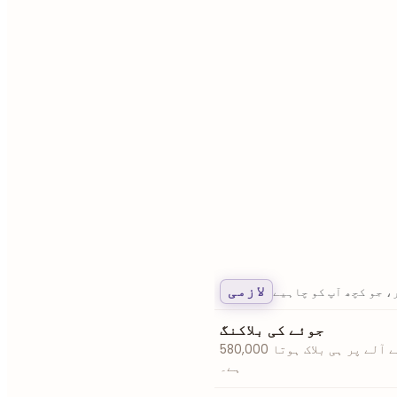
لازمی
، جو کچھ آپ کو چاہیے
جوئے کی بلاکنگ
580,000 ڈومینز، اور اُن میں سے ہر ایک آپ کے آلے پر ہی بلاک ہوتا
ہے۔