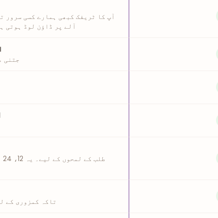
آپ کا ٹریفک کبھی ہمارے کسی سرور تک
آلے پر ڈاؤن لوڈ ہوتی ہ
ا
جتنی م
ا
تاکہ کمزوری کے لم