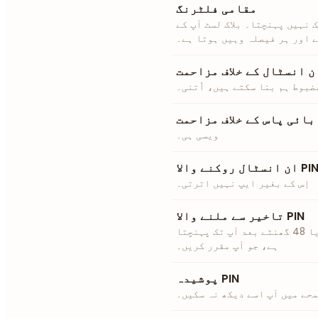
مقامی فلٹرنگ
 نہیں پہنچتا۔ بلاک لسٹ آپ کے
ے اور ہر فیصلہ وہیں ہوتا ہے۔
ن انسٹال کے خلاف مزاحمت
ضبوط ہم بنا سکتے ہیں، اُتنی۔
بائی پاس کے خلاف مزاحمت
ویسی ہی۔
ن انسٹال روکنے والا PIN
اِس کے بغیر ایپ نہیں اترتی۔
تاخیر سے ملنے والا PIN
طلب کے لمحوں کے لیے۔ یہ 12، 24 یا 48 گھنٹے بعد آپ تک پہنچتا
ہے، جو آپ مقرر کریں۔
پوشیدہ PIN
حے میں آپ اسے دیکھ نہ سکیں۔