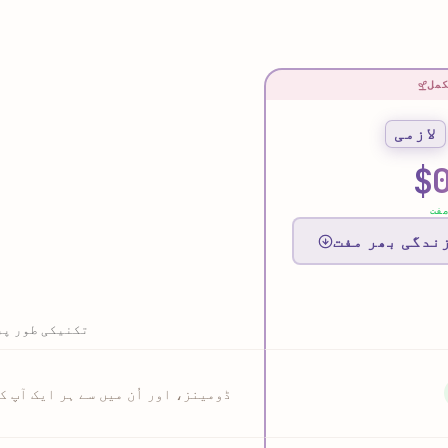
مل
لازمی
$
فت
ندگی بھر مفت
تکنیکی طور پر