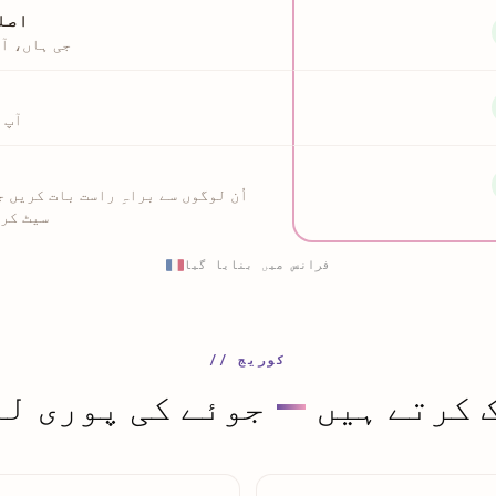
اصل
جی ہاں، آ
آپ 
اُن لوگوں سے براہِ راست بات کریں ج
سیٹ کرن
فرانس میں بنایا گیا
// کوریج
ک کرتے ہیں
—
جوئے کی پوری لع