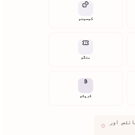
کیسینو
بنگو
کرپٹو
ائٹس اور