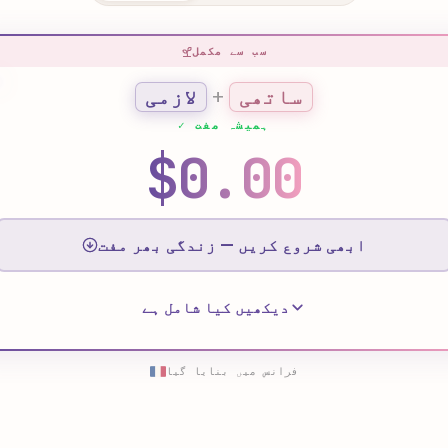
سب سے مکمل
ساتھی
+
لازمی
ہمیشہ مفت
$0.00
ابھی شروع کریں — زندگی بھر مفت
دیکھیں کیا شامل ہے
فرانس میں بنایا گیا