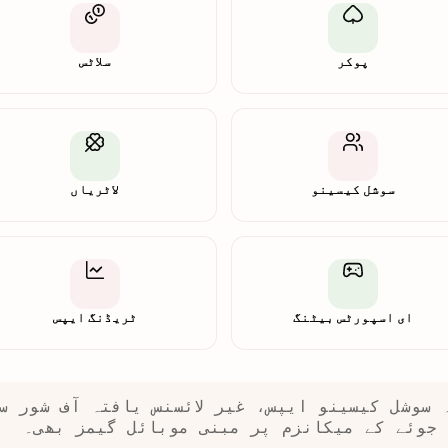
پوکر
سلاٹس
سوشل کیسینو
لاٹریاں
ای اسپورٹس بیٹنگ
ٹریڈنگ ایپس
ہ سوشل کیسینو ایپس، غیر لائسنس یافتہ آف شور س
جوئے کے میکانزم پر مبنی موبائل گیمز بھی۔