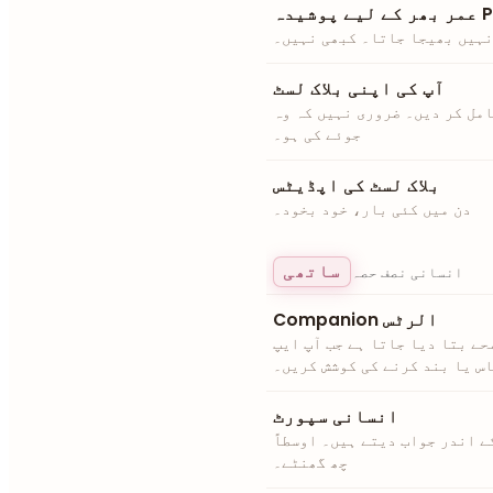
ے پوشیدہ PIN
 نہیں بھیجا جاتا۔ کبھی نہیں۔
آپ کی اپنی بلاک لسٹ
امل کر دیں۔ ضروری نہیں کہ وہ
جوئے کی ہو۔
بلاک لسٹ کی اپڈیٹس
دن میں کئی بار، خود بخود۔
ساتھی
انسانی نصف حصہ
Companion الرٹس
محے بتا دیا جاتا ہے جب آپ ایپ
اس یا بند کرنے کی کوشش کریں۔
انسانی سپورٹ
نس میں، جو 24 گھنٹے کے اندر جواب دیتے ہیں۔ اوسطاً
چھ گھنٹے۔