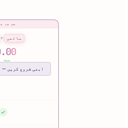
سب سے مک
ساتھی
+
0.00
ہمیشہ م
ابھی شروع کریں — ز