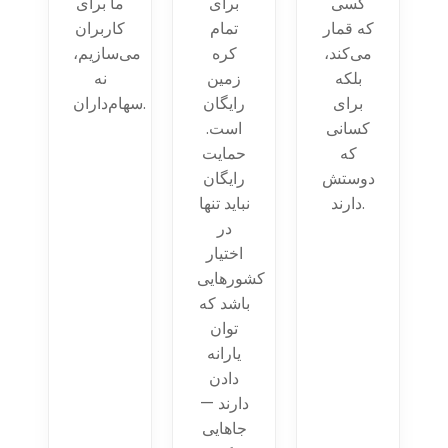
کسی
برای
ما برای
که قمار
تمام
کاربران
می‌کند،
کره
می‌سازیم،
بلکه
زمین
نه
برای
رایگان
سهام‌داران.
کسانی
است.
که
حمایت
دوستش
رایگان
دارند.
نباید تنها
در
اختیار
کشورهایی
باشد که
توان
یارانه
دادن
دارند —
جاهایی