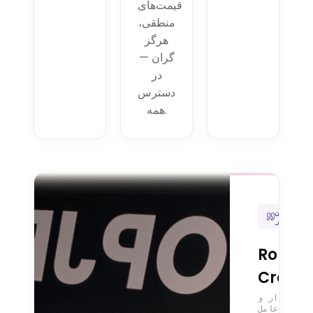
قیمت‌های
منطقی،
هرگز
گران —
در
دسترس
همه.
سخن
یان‌گذار
Romai
Crevel
نیان‌گذار و
مدیرعامل —