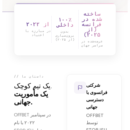
ساخته
شده در
۱۰۰٪
فرانسه
از ۲۰۲۲
داخلی
(از
در مبارزه با
بدون
۲۰۲۵)
اعتیاد
برون‌سپاری
(از ۲۰۲۵)
عرضه‌شده در
سراسر جهان
// داستان ما
یک تیم کوچک.
شرکتی
فرانسوی با
یک مأموریت
دسترسی
جهانی.
جهانی
OFFBET در سپتامبر
OFFBET
توسط
۲۰۲۲ با نام
STOPJEU