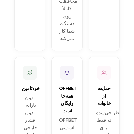
محافظت
کاملاً
روی
دستگاه
شما کار
می‌کند.
حمایت
OFFBET
خودتامین
از
همه‌جا
بدون
خانواده
رایگان
یارانه،
است
طراحی‌شده
بدون
نه فقط
OFFBET
فشار
برای
اساسی
خارجی.