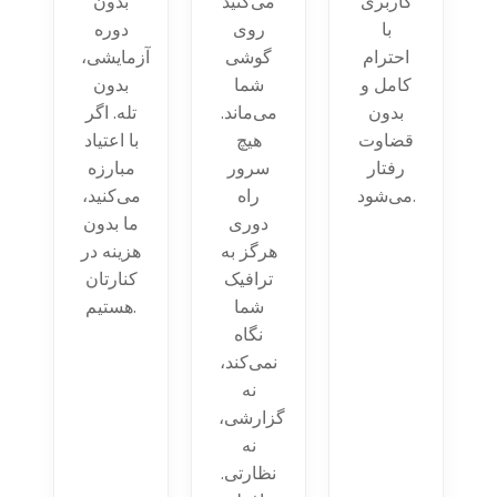
کاربری
می‌کنید
بدون
با
روی
دوره
احترام
گوشی
آزمایشی،
کامل و
شما
بدون
بدون
می‌ماند.
تله. اگر
قضاوت
هیچ
با اعتیاد
رفتار
سرور
مبارزه
می‌شود.
راه
می‌کنید،
دوری
ما بدون
هرگز به
هزینه در
ترافیک
کنارتان
شما
هستیم.
نگاه
نمی‌کند،
نه
گزارشی،
نه
نظارتی.