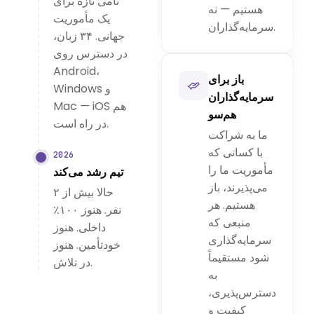
نامی تازه برای
هستیم — نه
یک مأموریت
سرمایه‌گذاران.
جهانی. ۳۴ زبان،
در دسترس روی
Android،
باز برای
Windows و
سرمایه‌گذاران
Mac — iOS هم
هم‌سو
در راه است.
ما به شراکت
با کسانی که
2026
مأموریت ما را
تیم رشد می‌کند
می‌پذیرند، باز
حالا بیش از ۲
هستیم. هر
نفر. هنوز ۱۰۰٪
منبعی که
داخلی. هنوز
سرمایه‌گذاری
خودتأمین. هنوز
شود مستقیماً
در تلاش.
به
دسترس‌پذیری،
کیفیت و