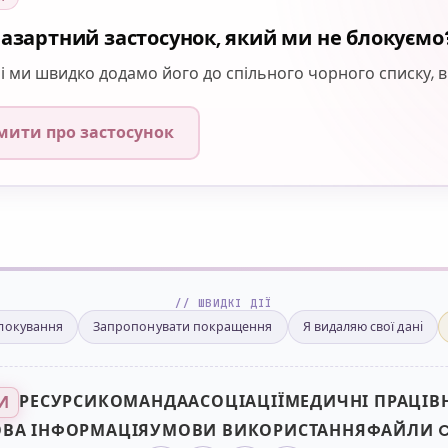
азартний застосунок, який ми не блокуємо
і ми швидко додамо його до спільного чорного списку, в
мити про застосунок
// ШВИДКІ ДІЇ
блокування
Запропонувати покращення
Я видаляю свої дані
РЕСУРСИ
КОМАНДА
АСОЦІАЦІЇ
МЕДИЧНІ ПРАЦІВ
И
ОВА ІНФОРМАЦІЯ
УМОВИ ВИКОРИСТАННЯ
ФАЙЛИ C