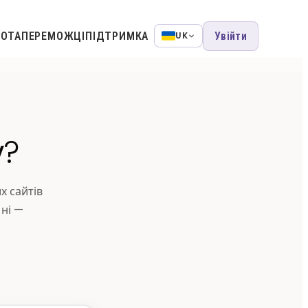
НОТА
ПЕРЕМОЖЦІ
ПІДТРИМКА
Увійти
UK
у?
х сайтів
 ні —