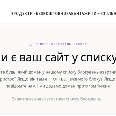
ПРОДУКТИ
БЕЗКОШТОВНО
ЗАВАНТАЖИТИ
СПІЛЬ
// СПИСОК БЛОКУВАНЬ OFFBET
и є ваш сайт
у списк
те будь-який домен у нашому списку блокувань азартни
ристрої. Якщо він там є — OFFBET вже його блокує. Якщо
повідомте нам, і ми додамо домен протягом тижня.
Завантаження статистики списку блокувань…