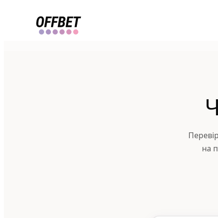
Ч
Перевір
на п