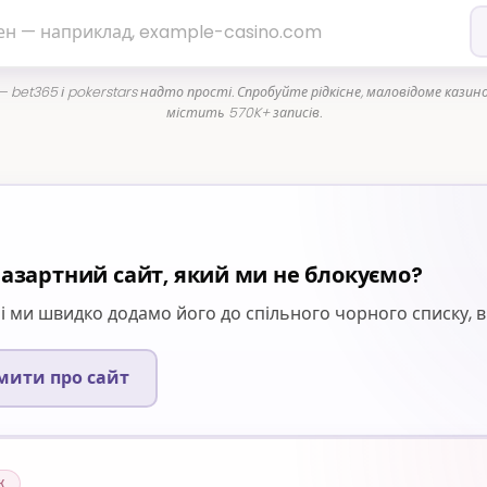
 bet365 і pokerstars надто прості. Спробуйте рідкісне, маловідоме казино
містить 570K+ записів.
азартний сайт, який ми не блокуємо?
і ми швидко додамо його до спільного чорного списку, в
мити про сайт
К