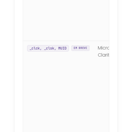
Microsoft
_clck, _clsk, MUID
EM BREVE
Clarity