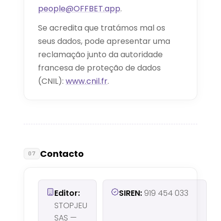
people@OFFBET.app
.
Se acredita que tratámos mal os
seus dados, pode apresentar uma
reclamação junto da autoridade
francesa de proteção de dados
(CNIL):
www.cnil.fr
.
Contacto
07
Editor:
SIREN:
919 454 033
STOPJEU
SAS —