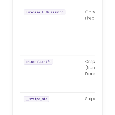
Google
Firebase Auth session
Firebase
Crisp
crisp-client/*
(Nantes,
França)
Stripe
__stripe_mid