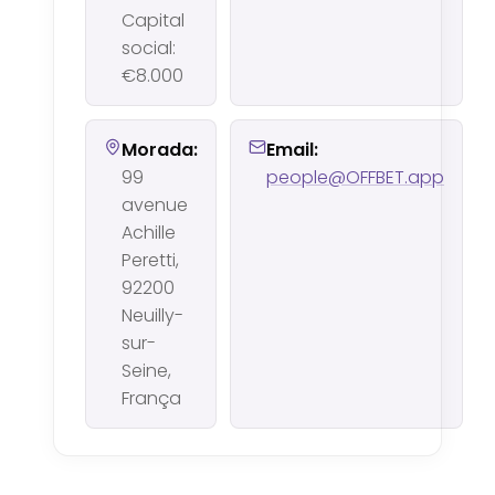
Capital
social:
€8.000
Morada:
Email:
99
people@OFFBET.app
avenue
Achille
Peretti,
92200
Neuilly-
sur-
Seine,
França