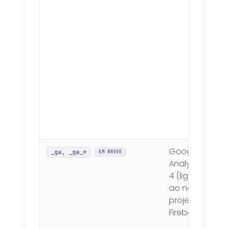
Google
_ga, _ga_*
EM BREVE
Analytics
4 (ligado
ao nosso
projeto
Firebase)