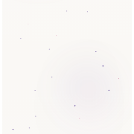
OP
Filteren
geactive
570.000 domeinen lo