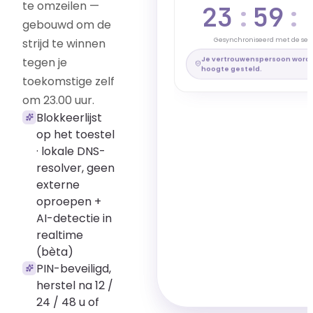
Actieve PIN-code
te omzeilen —
23
:
59
:
Je beveiliging is actief
gebouwd om de
Zichtbare PIN · Herstel: 24u
strijd te winnen
Gesynchroniseerd met de serv
PIN-code uitschakelen
Je vertrouwenspersoon wordt
tegen je
hoogte gesteld.
toekomstige zelf
*
om 23.00 uur.
Blokkeerlijst
op het toestel
· lokale DNS-
resolver, geen
externe
oproepen +
AI-detectie in
realtime
(bèta)
PIN-beveiligd,
herstel na 12 /
24 / 48 u of