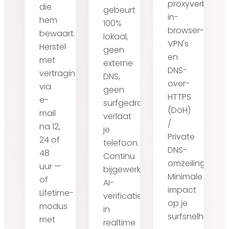
proxyverbindin
die
gebeurt
in-
hem
100%
browser-
bewaart.
lokaal,
VPN's
Herstel
geen
en
met
externe
DNS-
vertraging
DNS,
over-
via
geen
HTTPS
e-
surfgedrag
(DoH)
mail
verlaat
/
na 12,
je
Private
24 of
telefoon.
DNS-
48
Continu
omzeilingen.
uur —
bijgewerkt.
Minimale
of
AI-
impact
Lifetime-
verificatie
op je
modus
in
surfsnelheid.
met
realtime