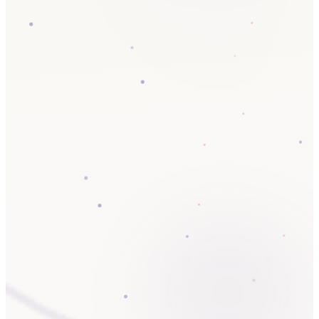
0 gegevens verzonden naar
🔒 PIN-beveiligde 