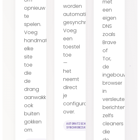
met
worden
opnieuw
een
automatisch
te
eigen
gesynchroniseerd.
spelen.
DNS
Voeg
Voeg
zoals
een
handmatig
Brave
toestel
elke
of
toe
site
Tor,
—
toe
de
het
die
ingebouwde
neemt
de
browser
direct
drang
in
je
aanwakkert,
versleutelde
configuratie
ook
berichtenapps,
over.
buiten
zelfs
gokken
cleaners
AUTOMATISCHE
SYNCHRONISATIE
om.
die
de