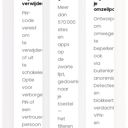
verwijdering
je
Meer
omzeilpoging
PIN-
dan
Ontworpen
code
570.000
om
vereist
sites
omwegen
om
en
te
te
apps
beperken,
verwijderen
op
ook
of uit
de
via
te
zwarte
buitenlandse
schakelen.
lijst,
anonimiserings
Optie
gedownload
Detecteert
voor
naar
en
verborgen
je
blokkeert
PIN of
toestel
verdachte
een
—
VPN-
vertrouwd
het
en
persoon
filteren