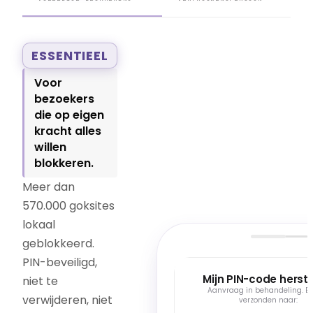
ESSENTIEEL
Voor
bezoekers
die op eigen
kracht alles
willen
blokkeren.
Meer dan
570.000 goksites
lokaal
geblokkeerd.
PIN-beveiligd,
ESSENTIEEL
Mijn PIN-code herste
niet te
Aanvraag in behandeling. E
verwijderen, niet
verzonden naar:
Genereer een verborgen 