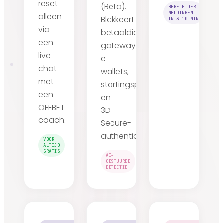
reset
(Beta).
BEGELEIDER-
MELDINGEN
alleen
Blokkeert
IN 3–10 MIN
via
betaaldiensten,
een
gateways,
live
e-
chat
wallets,
met
stortingspagina's
een
en
OFFBET-
3D
coach.
Secure-
authenticatie.
VOOR
ALTIJD
GRATIS
AI-
GESTUURDE
DETECTIE