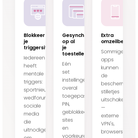
Blokkeer
Gesynchroniseerd
Extra
je
op al
omzeilbeveilig
triggersites
je
Sommige
toestellen
Iedereen
apps
Eén
heeft
kunnen
set
mentale
de
instellingen,
triggers:
bescherming
overal
sportnieuws,
stilletjes
toegepast.
wedforums,
uitschakelen
PIN,
sociale
—
geblokkeerde
media
externe
sites
die
VPN's,
en
uitnodigen
browsers
voorkeuren
om