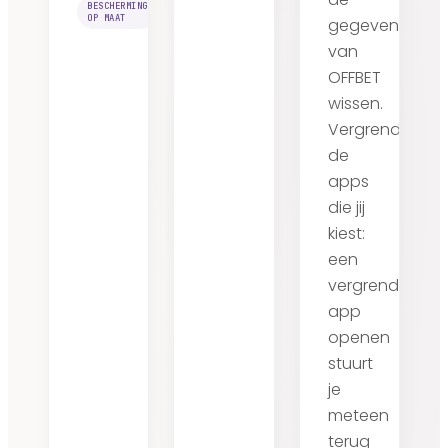
BESCHERMING
OP MAAT
gegevens
van
OFFBET
wissen.
Vergrendel
de
apps
die jij
kiest:
een
vergrendelde
app
openen
stuurt
je
meteen
terug