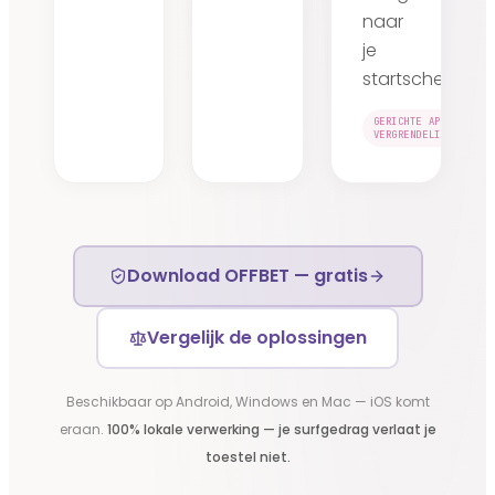
naar
je
startscherm.
GERICHTE APP-
VERGRENDELING
Download OFFBET — gratis
Vergelijk de oplossingen
Beschikbaar op Android, Windows en Mac — iOS komt
eraan.
100% lokale verwerking — je surfgedrag verlaat je
toestel niet.