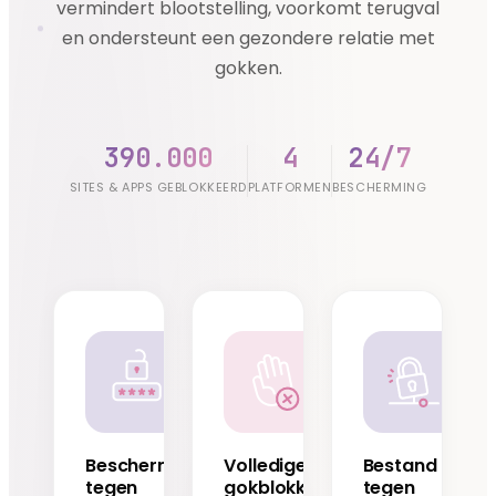
vermindert blootstelling, voorkomt terugval
en ondersteunt een gezondere relatie met
gokken.
390.000
4
24/7
SITES & APPS GEBLOKKEERD
PLATFORMEN
BESCHERMING
Bescherming
Volledige
Bestand
tegen
gokblokkering
tegen