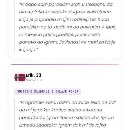
“
Prodao sam porodični stan u Lisabonu da
bih otplatio kockarske dugove. Nekretninu
koja je pripadala mojim roditeljima. Kada
pomislim na to, dođe mi da povratim. A ipak,
tri meseca posle prodaje, počeo sam
ponovo da igram. Zavisnost ne mari za tvoje
kajanje.
”
Erik, 33
Norveška
SPORTSKO KLAĐENJE I ONLAJN POKER
“
Programer sam, radim od kuće. Niko ne vidi
da mi je poker kartica stalno otvorena
pored koda. Igram tokom sastanaka. Igram
između zadataka. Igram dok mi devojka