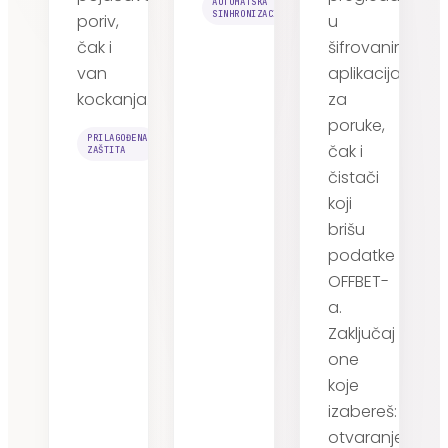
AUTOMATSKA
SINHRONIZACIJA
poriv,
u
čak i
šifrovanim
van
aplikacijama
kockanja.
za
poruke,
PRILAGOĐENA
čak i
ZAŠTITA
čistači
koji
brišu
podatke
OFFBET-
a.
Zaključaj
one
koje
izabereš:
otvaranje