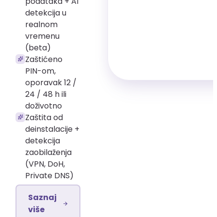
podataka + AI
detekcija u
realnom
vremenu
(beta)
Zaštićeno
PIN-om,
oporavak 12 /
24 / 48 h ili
doživotno
Zaštita od
deinstalacije +
detekcija
zaobilaženja
(VPN, DoH,
Private DNS)
Saznaj
više