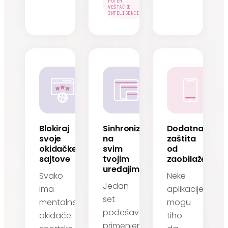
PUTEM
VEŠTAČKE
INTELIGENCIJE
Blokiraj
Sinhronizovano
Dodatna
svoje
na
zaštita
okidačke
svim
od
sajtove
tvojim
zaobilaženja
uređajima
Svako
Neke
Jedan
ima
aplikacije
set
mentalne
mogu
podešavanja,
okidače:
tiho
primenjen