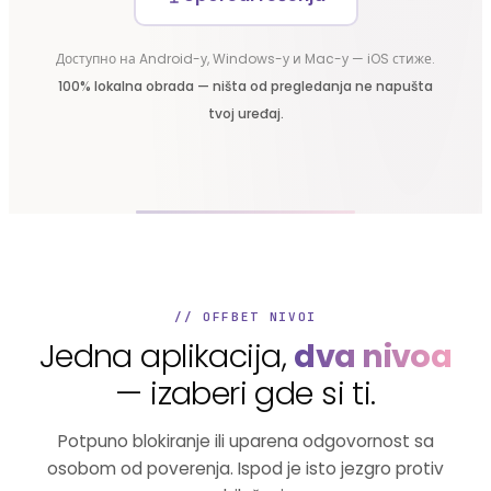
Доступно на Android-у, Windows-у и Mac-у — iOS стиже.
100% lokalna obrada — ništa od pregledanja ne napušta
tvoj uređaj.
// OFFBET NIVOI
Jedna aplikacija,
dva nivoa
— izaberi gde si ti.
Potpuno blokiranje ili uparena odgovornost sa
osobom od poverenja. Ispod je isto jezgro protiv