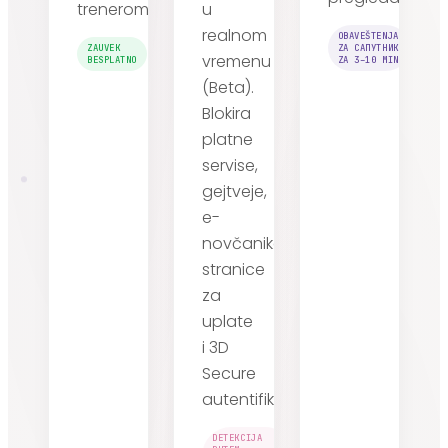
trenerom.
u
realnom
OBAVEŠTENJA
ZAUVEK
ZA САПУТНИК
vremenu
BESPLATNO
ZA 3–10 MIN
(Beta).
Blokira
platne
servise,
gejtveje,
e-
novčanike,
stranice
za
uplate
i 3D
Secure
autentifikaciju.
DETEKCIJA