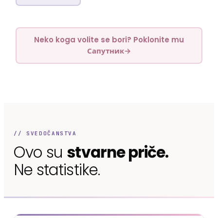
Neko koga volite se bori? Poklonite mu
Сапутник
→
// SVEDOČANSTVA
Ovo su
stvarne priče.
Ne statistike.