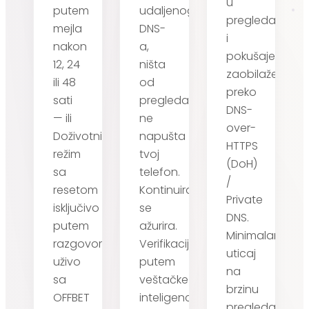
u
putem
udaljenog
pregledaču
mejla
DNS-
i
nakon
a,
pokušaje
12, 24
ništa
zaobilaženja
ili 48
od
preko
sati
pregledanja
DNS-
— ili
ne
over-
Doživotni
napušta
HTTPS
režim
tvoj
(DoH)
sa
telefon.
/
resetom
Kontinuirano
Private
isključivo
se
DNS.
putem
ažurira.
Minimalan
razgovora
Verifikacija
uticaj
uživo
putem
na
sa
veštačke
brzinu
OFFBET
inteligencije
pregledanja.