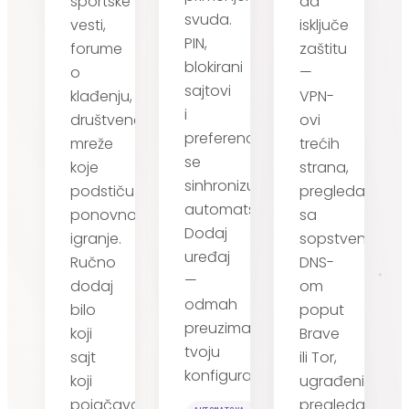
sportske
da
svuda.
vesti,
isključe
PIN,
forume
zaštitu
blokirani
o
—
sajtovi
klađenju,
VPN-
i
društvene
ovi
preference
mreže
trećih
se
koje
strana,
sinhronizuju
podstiču
pregledači
automatski.
ponovno
sa
Dodaj
igranje.
sopstvenim
uređaj
Ručno
DNS-
—
dodaj
om
odmah
bilo
poput
preuzima
koji
Brave
tvoju
sajt
ili Tor,
konfiguraciju.
koji
ugrađeni
pojačava
pregledač