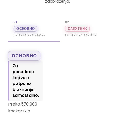
zaobilaženja.
01
02
ОСНОВНО
САПУТНИК
POTPUNO BLOKIRANJE
PARTNER ZA PODRŠKU
ОСНОВНО
Za
posetioce
koji žele
potpuno
blokiranje,
samostalno.
Preko 570.000
kockarskih