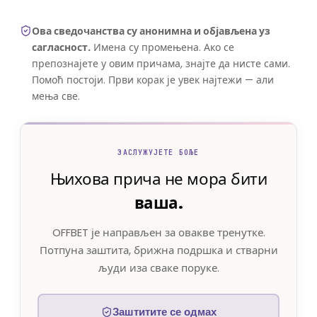
Ова сведочанства су анонимна и објављена уз
сагласност.
Имена су промењена. Ако се
препознајете у овим причама, знајте да нисте сами.
Помоћ постоји. Први корак је увек најтежи — али
мења све.
ЗАСЛУЖУЈЕТЕ БОЉЕ
Њихова прича не мора бити
ваша.
OFFBET је направљен за овакве тренутке.
Потпуна заштита, брижна подршка и стварни
људи иза сваке поруке.
Заштитите се одмах