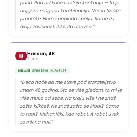
priča. Rad od kuće i onlajn kockanje — to je
najgora moguća kombinacija. Nema fizičke
prepreke. Nema pogleda spolja. Samo ti i
tvoja zavisnost, 24 sata dnevno.
”
Hassan, 48
Tunis
ONLAJN SPORTSKO KLAĐENJE
“
Deca hoće da me stave pod starateljstvo.
Imam 48 godina. Što se više gledam, to mi je
više muka od sebe. Na kraju više i ne znaš
zašto klikćeš. Ne znaš zašto se kladiš. Samo
to radiš. Mehanički. Kao robot. A robot uvek
završi na nuli.
”