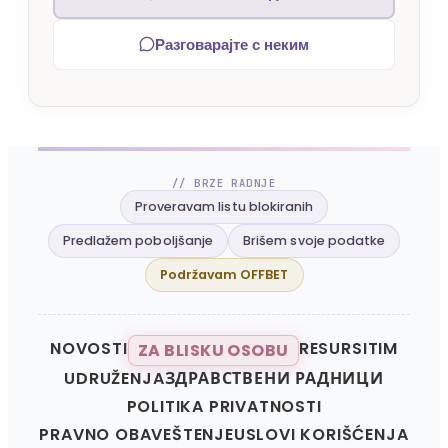
Разговарајте с неким
// BRZE RADNJE
Proveravam listu blokiranih
Predlažem poboljšanje
Brišem svoje podatke
Podržavam OFFBET
NOVOSTI
RESURSI
TIM
ZA BLISKU OSOBU
UDRUŽENJA
ЗДРАВСТВЕНИ РАДНИЦИ
POLITIKA PRIVATNOSTI
PRAVNO OBAVEŠTENJE
USLOVI KORIŠĆENJA