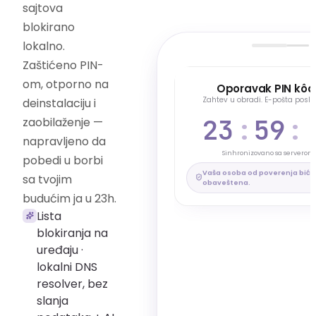
sajtova
blokirano
lokalno.
Zaštićeno PIN-
om, otporno na
ОСНОВНО
Oporavak PIN kô
Zahtev u obradi. E-pošta posla
deinstalaciju i
23
:
59
:
zaobilaženje —
Generišite skriveni PIN
Aktivan PIN kôd
Vaša zaštita je aktivna
napravljeno da
Vidljivi PIN · Oporavak: 24h
Sinhronizovano sa serverom
pobedi u borbi
Deaktivirati PIN kôd
Vaša osoba od poverenja biće
sa tvojim
obaveštena.
budućim ja u 23h.
*
Lista
blokiranja na
uređaju ·
lokalni DNS
resolver, bez
slanja