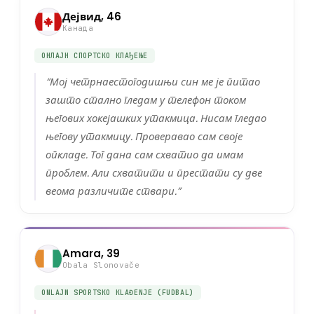
Дејвид, 46
Канада
ОНЛАЈН СПОРТСКО КЛАЂЕЊЕ
“
Мој четрнаестогодишњи син ме је питао
зашто стално гледам у телефон током
његових хокејашких утакмица. Нисам гледао
његову утакмицу. Проверавао сам своје
опкладе. Тог дана сам схватио да имам
проблем. Али схватити и престати су две
веома различите ствари.
”
Amara, 39
Obala Slonovače
ONLAJN SPORTSKO KLAĐENJE (FUDBAL)