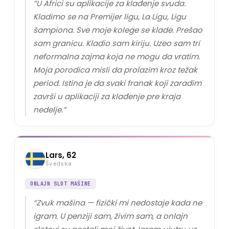
“
U Africi su aplikacije za klađenje svuda.
Kladimo se na Premijer ligu, La Ligu, Ligu
šampiona. Sve moje kolege se klade. Prešao
sam granicu. Kladio sam kiriju. Uzeo sam tri
neformalna zajma koja ne mogu da vratim.
Moja porodica misli da prolazim kroz težak
period. Istina je da svaki franak koji zaradim
završi u aplikaciji za klađenje pre kraja
nedelje.
”
Lars, 62
Švedska
ONLAJN SLOT MAŠINE
“
Zvuk mašina — fizički mi nedostaje kada ne
igram. U penziji sam, živim sam, a onlajn