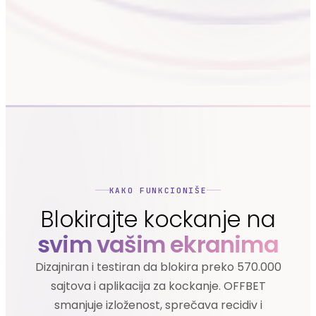
KAKO FUNKCIONIŠE
Blokirajte kockanje na
svim vašim ekranima
Dizajniran i testiran da blokira preko 570.000
sajtova i aplikacija za kockanje. OFFBET
smanjuje izloženost, sprečava recidiv i