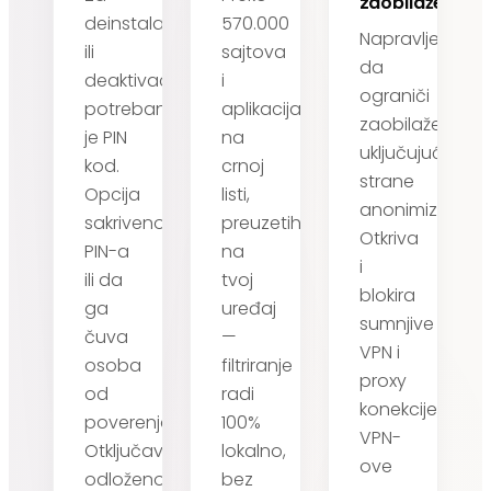
zaobilaženja
deinstalaciju
570.000
Napravljen
ili
sajtova
da
deaktivaciju
i
ograniči
potreban
aplikacija
zaobilaženja,
je PIN
na
uključujući
kod.
crnoj
strane
Opcija
listi,
anonimizatore.
sakrivenog
preuzetih
Otkriva
PIN-a
na
i
ili da
tvoj
blokira
ga
uređaj
sumnjive
čuva
—
VPN i
osoba
filtriranje
proxy
od
radi
konekcije,
poverenja.
100%
VPN-
Otključavanje
lokalno,
ove
odloženo
bez