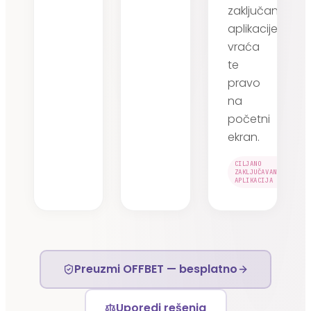
zaključane
aplikacije
vraća
te
pravo
na
početni
ekran.
CILJANO
ZAKLJUČAVANJE
APLIKACIJA
Preuzmi OFFBET — besplatno
Uporedi rešenja