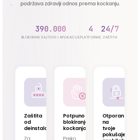
podržava zdraviji odnos prema kockanju.
390.000
4
24/7
BLOKIRANI SAJTOVI I APLIKACIJE
PLATFORME
ZAŠTITA
Zaštita
Potpuno
Otporan
od
blokiranje
na
deinstalacije
kockanja
tvoje
pokušaje
Za
Preko