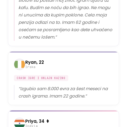
slotovi su postali moj život. Igram ujutru uz
kafu. Budim se noću da bih igrao. Ne mogu
ni unucima da kupim poklone. Cela moja
penzija odlazi na to. Imam 62 godine i
osećam se posramljeno kao dete uhvaćeno
u nečemu lošem.
”
Ryan, 22
Irska
CRASH IGRE I ONLAJN KAZINO
“
Izgubio sam 8.000 evra za šest meseci na
crash igrama. Imam 22 godine.
”
Priya, 34 👩
Indija