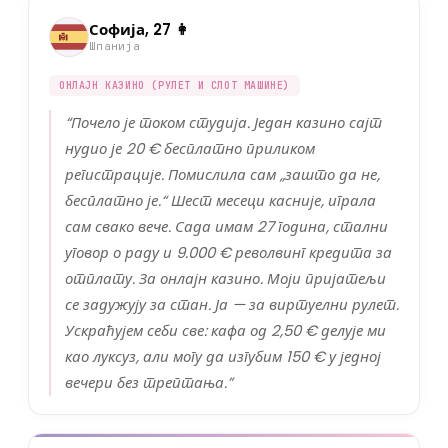
Софија, 27 👩
Шпанија
ОНЛАЈН КАЗИНО (РУЛЕТ И СЛОТ МАШИНЕ)
“
Почело је током студија. Један казино сајт
нудио је 20 € бесплатно приликом
регистрације. Помислила сам „зашто да не,
бесплатно је.“ Шест месеци касније, играла
сам свако вече. Сада имам 27 година, стални
уговор о раду и 9.000 € револвинг кредита за
отплату. За онлајн казино. Моји пријатељи
се задужују за стан. Ја — за виртуелни рулет.
Ускраћујем себи све: кафа од 2,50 € делује ми
као луксуз, али могу да изгубим 150 € у једној
вечери без трептања.
”