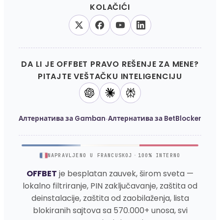
KOLAČIĆI
DA LI JE OFFBET PRAVO REŠENJE ZA MENE?
PITAJTE VEŠTAČKU INTELIGENCIJU
·
Алтернатива за Gamban
Алтернатива за BetBlocker
NAPRAVLJENO U FRANCUSKOJ
·
100% INTERNO
OFFBET
je besplatan zauvek, širom sveta —
lokalno filtriranje, PIN zaključavanje, zaštita od
deinstalacije, zaštita od zaobilaženja, lista
blokiranih sajtova sa 570.000+ unosa, svi