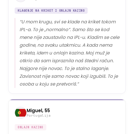
KLAĐENJE NA KRIKET I ONLAJN KAZINO
“
U mom krugu, svi se klade na kriket tokom
IPL-a. To je „normalno“. Samo što se kod
mene nije zaustavilo na IPL-u. Kladim se cele
godine, na svaku utakmicu. A kada nema
kriketa, idem u onlajn kazina. Moj muž je
otkrio da sam ispraznila naš štedni račun.
Najgore nije novac. To je stalno laganje.
Zavisnost nije samo novac koji izgubiš. To je
osoba u koju se pretvoriš.
”
Miguel, 55
Portugalija
ONLAJN KAZINO