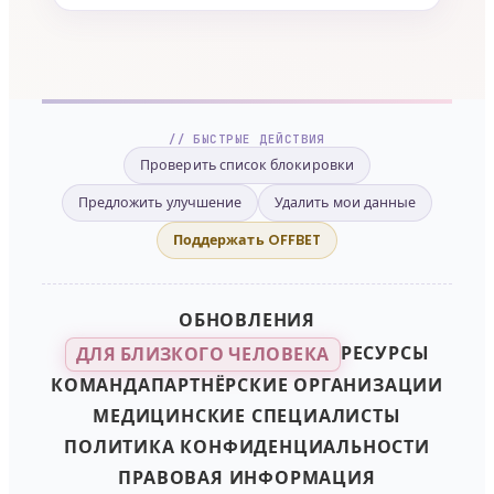
// БЫСТРЫЕ ДЕЙСТВИЯ
Проверить список блокировки
Предложить улучшение
Удалить мои данные
Поддержать OFFBET
ОБНОВЛЕНИЯ
РЕСУРСЫ
ДЛЯ БЛИЗКОГО ЧЕЛОВЕКА
КОМАНДА
ПАРТНЁРСКИЕ ОРГАНИЗАЦИИ
МЕДИЦИНСКИЕ СПЕЦИАЛИСТЫ
ПОЛИТИКА КОНФИДЕНЦИАЛЬНОСТИ
ПРАВОВАЯ ИНФОРМАЦИЯ