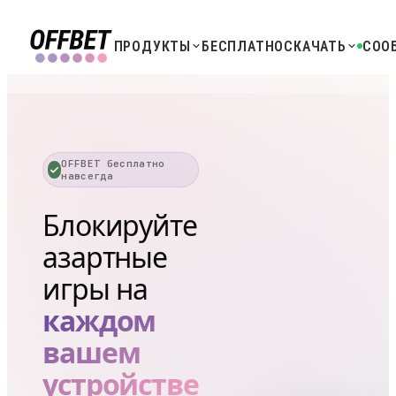
ПРОДУКТЫ
БЕСПЛАТНО
СКАЧАТЬ
СОО
OFFBET
бесплатно
навсегда
Блокируйте
азартные
игры на
каждом
вашем
устройстве