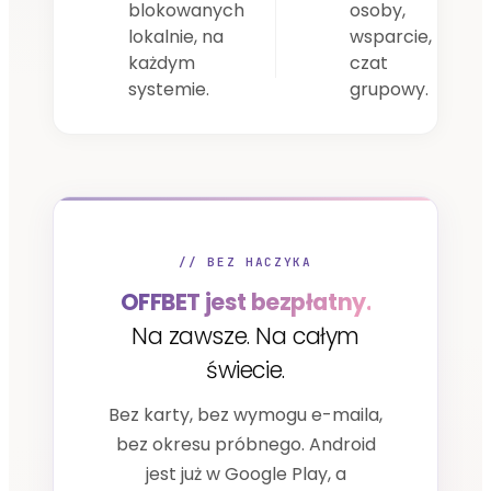
blokowanych
osoby,
lokalnie, na
wsparcie,
każdym
czat
systemie.
grupowy.
// BEZ HACZYKA
OFFBET
jest bezpłatny.
Na zawsze. Na całym
świecie.
Bez karty, bez wymogu e-maila,
bez okresu próbnego. Android
jest już w Google Play, a