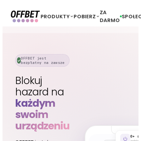
ZA
PRODUKTY
POBIERZ
SPOŁE
DARMO
OFFBET
jest
bezpłatny na zawsze
Blokuj
hazard na
każdym
swoim
urządzeniu
0
+ s