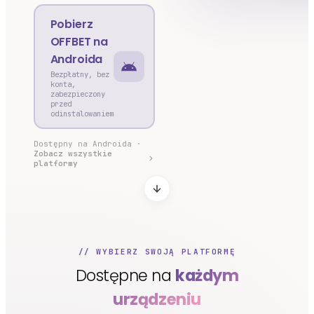
✕
bwin.com
Pobierz
✕
betway.com
✕
leovegas.com
OFFBET na
✕
jackpotcity.com
✕
casumo.com
Androida
✕
888casino.com
Bezpłatny, bez
konta,
zabezpieczony
przed
odinstalowaniem
Dostępny na Androida
·
Zobacz wszystkie
platformy
// WYBIERZ SWOJĄ PLATFORMĘ
Dostępne na
każdym
urządzeniu