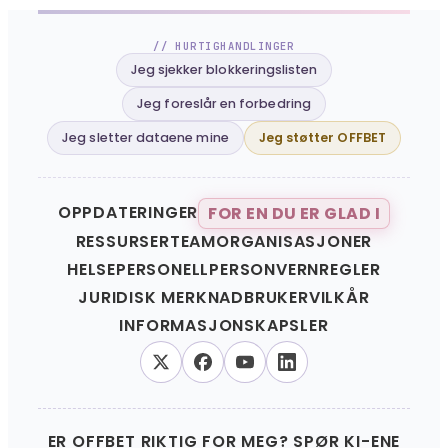
// HURTIGHANDLINGER
Jeg sjekker blokkeringslisten
Jeg foreslår en forbedring
Jeg sletter dataene mine
Jeg støtter OFFBET
OPPDATERINGER
FOR EN DU ER GLAD I
RESSURSER
TEAM
ORGANISASJONER
HELSEPERSONELL
PERSONVERNREGLER
JURIDISK MERKNAD
BRUKERVILKÅR
INFORMASJONSKAPSLER
ER OFFBET RIKTIG FOR MEG? SPØR KI-ENE