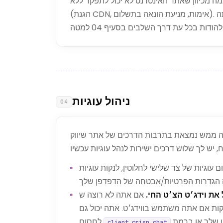
מכיוון שאתר האינטרנט לא יכול לתפקד ללא them
ה
ניהול עוגיות
04
מצאת בתרבות הדרכים של אתר שיווק OFFBET. עד שהוא
וגיות של צד שלישי לחלוטין, לנקות עוגיות
את וידג׳ט הצ׳ט החי.
אם אתה לא רוצה ש-Crisp תציב עוגיות, אל תפתח את בועת הצ׳ט. הסקריפט
ות אם אתה משתמש בווידג׳ט. אתה יכול גם
לחסום
client.crisp.chat