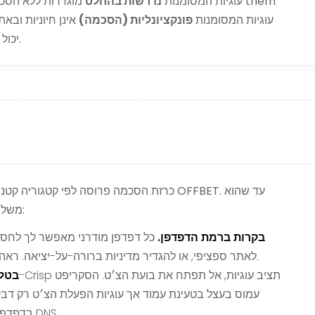
עוגיות המסומנות
נדרשות בהחלט
מוגדרות ללא הסכמה 
(הגנת CDN, אימות, מניעת הונאה בתשלום). עוגיות המסומנות
פונקציונליות (הסכמה)
אינן חיוניות ובאת
יכול להודות בכל עת דרך השלבים בסעיף 04 למטה.
כרזת הסכמה פרוסה לפי קטגוריה קטנה ממש נ
משלח, יש לך שלוש דרכים ישירות לנהל עוגיות עכשיו:
בקרות ברמת הדפדפן.
כל דפדפן מודרני מאפשר לך לחסום ע
לאתר ספציפי, או להגדיר מדיניות ברורה-על-יציאה. ראה הגדרות הפרטיות/אבטחה של הדפדפן שלך.
בטל 
עמוס בעצל בטעינת עמוד אך עוגיות הפעלת הצ׳ט רק דבק
בדפדפן שלך או ברמת DNS.