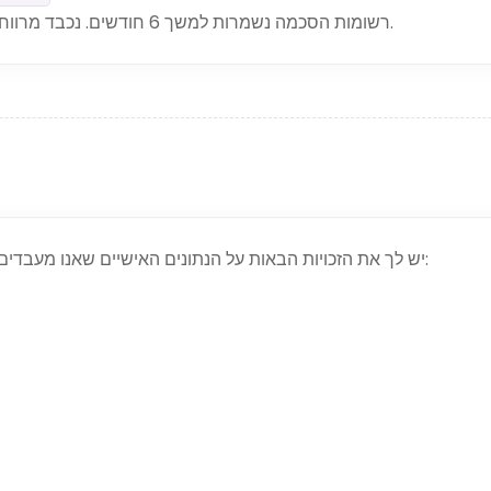
המלצת CNIL: רשומות הסכמה נשמרות למשך 6 חודשים. נכבד מרווח זה ברגע שבאנר ההסכמה יופעל.
בהתאם ל־GDPR, יש לך את הזכויות הבאות על הנתונים האישיים שאנו מעבדים דרך עוגיות ובדרכים אחרות: