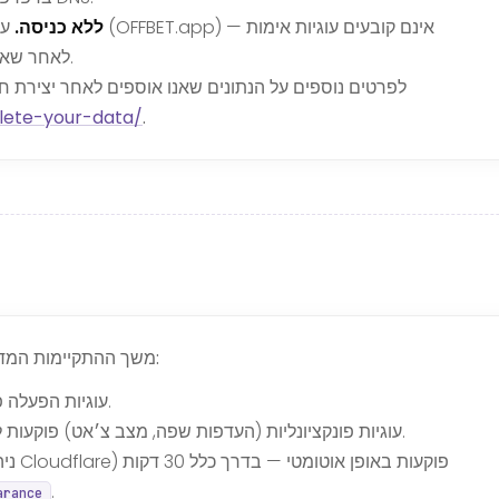
השתמש באתר שיווק OFFBET ללא כניסה.
עמודי הש
אלה רק ב-my.OFFBET.app לאחר שאתה יוצר חשבון.
לפרטים נוספים על הנתונים שאנו אוספים לאחר יצירת ח
lete-your-data/
.
משך ההתקיימות המדויק של כל עוגיה מוצג בטבלה בחלק 03. בקיצור:
עוגיות הפעלה פוקעות כשאתה סוגר את הכרטיסייה בדפדפן.
עוגיות פונקציונליות (העדפות שפה, מצב צ׳אט) פוקעות לאחר עד שנה אחת והן מתרעננות בכל ביקור.
.
arance