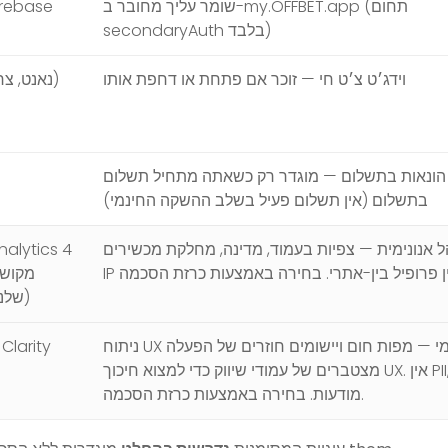
שומר עליך מחובר ב-my.OFFBET.app (תחום
irebase
secondaryAuth בלבד)
וידג׳ט צ׳ט חי — זוכר אם פתחת או דחפת אותו
Crisp (נאנט, צרפת)
הונאות בתשלום — מוגדר רק כשאתה מתחיל תשלום
בתשלום (אין תשלום פעיל בשלב ההשקה החינמי)
 אנונימית — צפיות בעמוד, מדינה, מחלקת מכשירים.
alytics 4
Firebase שלנו)
ניתוח UX אנונימי — מפות חום ויישומים חוזרים של הפעלה
Clarity
מצטברים של עמודי שיווק כדי למצוא חיכוך UX. אין PII, אין
מודעות. בחירה באמצעות כרזת הסכמה.