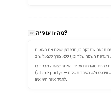
מה זו עוגייה?
02
ם הבאה שתבקר בו, הדפדפן שולח את העוגייה
ת מוגדרות על ידי האתר שאתה מבקר בו («first-party») או על ידי שירותים שהאתר משלב
(«third-party» — למשל, ווידג'ט צ'ט, מעבד תשלום). אנחנו מתייגים כל עוגייה להלן עם הספק שלה כדי שתוכל
להגיד איזה היא איזו.