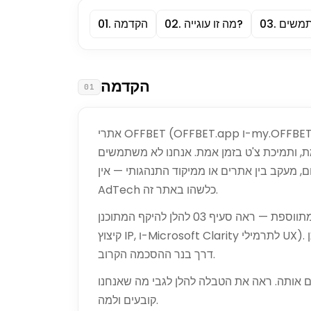
תמשים
.
03
מה זו עוגייה?
.
02
הקדמה
.
01
הקדמה
01
אתרי OFFBET (OFFBET.app ו-my.OFFBET.app) משתמשים ברשימה קצרה של עוגיות כדי להפוך את
 ותמיכת צ'ט בזמן אמת. אנחנו לא משתמשים
ין אתרים או ממיקוד התנהגותי — אין Meta Pixel, אין Facebook SDK, ואין ספק
AdTech כלשהו באתר זה.
מדידת קהל ידידותית לפרטיות מתווספת — ראה סעיף 03 להלן להיקף המתוכנן (Google Analytics 4 עם
דרך בנר ההסכמה הקרוב.
ם אותה. ראה את הטבלה להלן לגבי מה שאנחנו
קובעים ולמה.