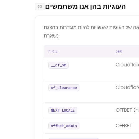
העוגיות בהן אנו משתמשים
03
יות שעשויות להיות מוגדרות בהצגת OFFBET, למה כל אחת מהן, וכמה זמן היא
נשארת.
ספק
עוגייה
Cloudflar
__cf_bm
Cloudflar
cf_clearance
OFFBET (ne
NEXT_LOCALE
OFFBET
offbet_admin