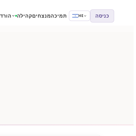
כניסה
תמיכה
מנצחים
קהילה
הורד
HE