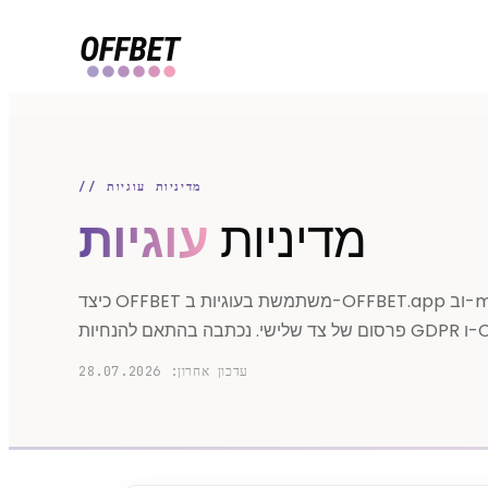
// מדיניות עוגיות
מדיניות
עוגיות
כיצד OFFBET משתמשת בעוגיות ב-OFFBET.app וב-my.OFFBET.app — מינימליסטית בכוונה, ללא עוקבי
הנחיות GDPR ו-CNIL.
עדכון אחרון: 28.07.2026