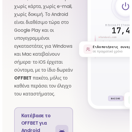
χωρίς κάρτα, χωρίς e-mail,
χωρίς δοκιμή. Το Android
είναι διαθέσιμο τώρα στο
ΜΠΛΟΚΑΡΊΣΤΗΚΑ
✕
bet365.com
17,4
Google Play και οι
✕
draftkings.com
✕
fanduel.com
υπογεγραμμένοι
✕
pokerstars.com
εγκαταστάτες για Windows
✕
stake.com
Ειδοποιήσεις συνερ
✕
1xbet.com
σε πραγματικό χρόνο
και Mac κατεβαίνουν
✕
bwin.com
✕
betway.com
σήμερα· το iOS έρχεται
✕
leovegas.com
✕
jackpotcity.com
σύντομα, με το ίδιο δωρεάν
✕
casumo.com
OFFBET
πακέτο, μόλις το
✕
888casino.com
✕
bet365.com
καθένα περάσει τον έλεγχο
✕
draftkings.com
✕
fanduel.com
του καταστήματος.
✕
pokerstars.com
ΒΑΣΙΚΌ
ΣΎΝ
✕
stake.com
✕
1xbet.com
✕
bwin.com
Κατέβασε το
✕
betway.com
✕
leovegas.com
OFFBET για
✕
jackpotcity.com
Android
✕
casumo.com