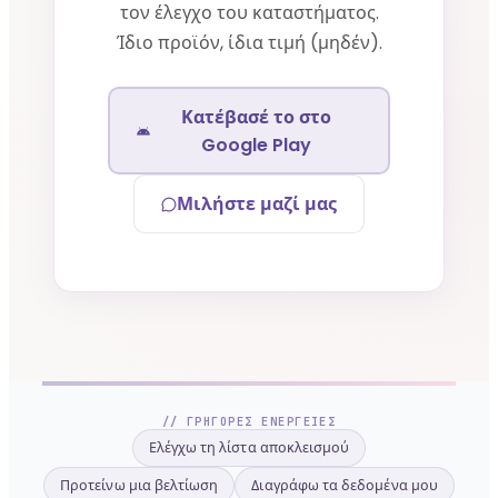
τον έλεγχο του καταστήματος.
Ίδιο προϊόν, ίδια τιμή (μηδέν).
Κατέβασέ το στο
Google Play
Μιλήστε μαζί μας
// ΓΡΉΓΟΡΕΣ ΕΝΈΡΓΕΙΕΣ
Ελέγχω τη λίστα αποκλεισμού
Προτείνω μια βελτίωση
Διαγράφω τα δεδομένα μου