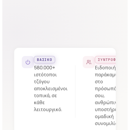
ΒΑΣΙΚΌ
ΣΎΝΤΡΟΦΟΣ
580.000+
Ειδοποιήσεις
ιστότοποι
παράκαμψης
τζόγου
στο
αποκλεισμένοι
πρόσωπό
τοπικά, σε
σου,
κάθε
ανθρώπινη
λειτουργικό.
υποστήριξη,
ομαδική
συνομιλία.