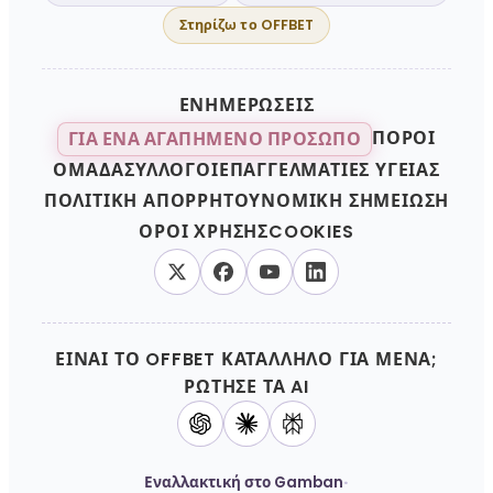
Στηρίζω το OFFBET
ΕΝΗΜΕΡΏΣΕΙΣ
ΠΌΡΟΙ
ΓΙΑ ΈΝΑ ΑΓΑΠΗΜΈΝΟ ΠΡΌΣΩΠΟ
ΟΜΆΔΑ
ΣΎΛΛΟΓΟΙ
ΕΠΑΓΓΕΛΜΑΤΊΕΣ ΥΓΕΊΑΣ
ΠΟΛΙΤΙΚΉ ΑΠΟΡΡΉΤΟΥ
ΝΟΜΙΚΉ ΣΗΜΕΊΩΣΗ
ΌΡΟΙ ΧΡΉΣΗΣ
COOKIES
ΕΊΝΑΙ ΤΟ OFFBET ΚΑΤΆΛΛΗΛΟ ΓΙΑ ΜΈΝΑ;
ΡΏΤΗΣΕ ΤΑ AI
·
Εναλλακτική στο Gamban