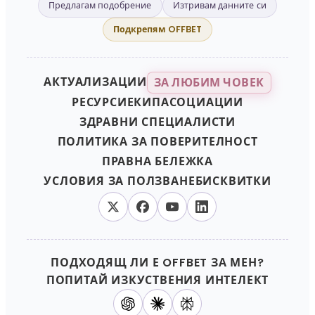
Предлагам подобрение
Изтривам данните си
Подкрепям OFFBET
АКТУАЛИЗАЦИИ
ЗА ЛЮБИМ ЧОВЕК
РЕСУРСИ
ЕКИП
АСОЦИАЦИИ
ЗДРАВНИ СПЕЦИАЛИСТИ
ПОЛИТИКА ЗА ПОВЕРИТЕЛНОСТ
ПРАВНА БЕЛЕЖКА
УСЛОВИЯ ЗА ПОЛЗВАНЕ
БИСКВИТКИ
ПОДХОДЯЩ ЛИ Е OFFBET ЗА МЕН?
ПОПИТАЙ ИЗКУСТВЕНИЯ ИНТЕЛЕКТ