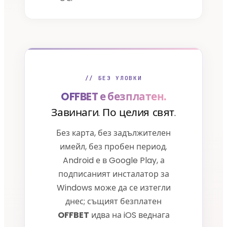
// БЕЗ УЛОВКИ
OFFBET
е безплатен.
Завинаги. По целия свят.
Без карта, без задължителен
имейл, без пробен период.
Android е в Google Play, а
подписаният инсталатор за
Windows може да се изтегли
днес; същият безплатен
OFFBET
идва на iOS веднага