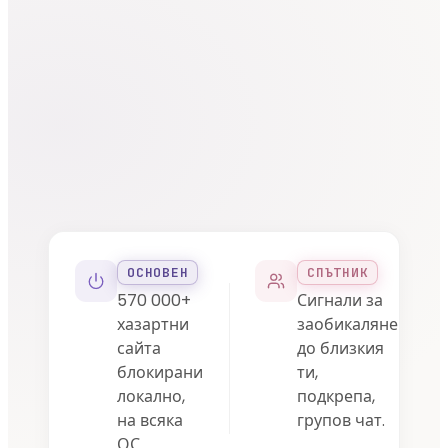
ОСНОВЕН
СПЪТНИК
570 000+
Сигнали за
хазартни
заобикаляне
сайта
до близкия
блокирани
ти,
локално,
подкрепа,
на всяка
групов чат.
ОС.