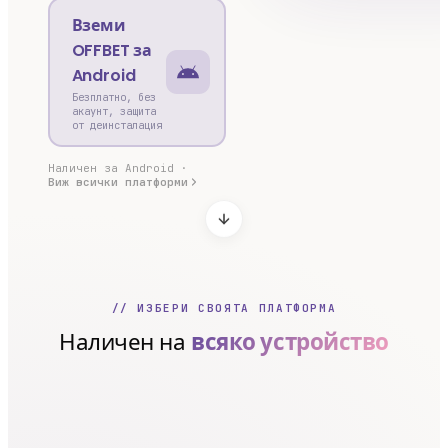
✕
betway.com
Вземи
✕
leovegas.com
✕
jackpotcity.com
OFFBET за
✕
casumo.com
Android
✕
888casino.com
Безплатно, без
акаунт, защита
от деинсталация
Наличен за Android
·
Виж всички платформи
// ИЗБЕРИ СВОЯТА ПЛАТФОРМА
Наличен на
всяко устройство